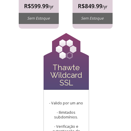
R$599.99
R$849.99
/yr
/yr
Sem Estoque
Sem Estoque
Thawte
Wildcard
SSL
- Valido por um ano
- Ilimitados
subdomínios.
- Verificação e