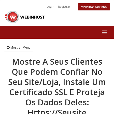
Login
Registrar
Visualizar carrinho
Togg
navig
Mostrar Menu
Mostre A Seus Clientes
Que Podem Confiar No
Seu Site/Loja, Instale Um
Certificado SSL E Proteja
Os Dados Deles:
Https://Seusite