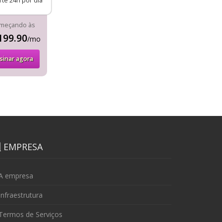
te 24h por dia
meçando às
199.90
/mo
sinar agora
EMPRESA
A empresa
nfraestrutura
Termos de Serviços