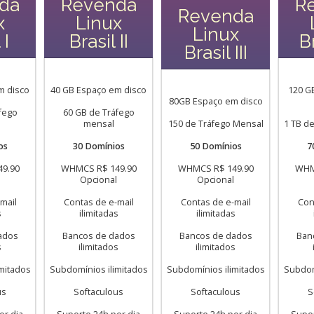
da
Revenda
R
Revenda
x
Linux
Linux
 I
Brasil II
Br
Brasil III
m disco
40 GB Espaço em disco
120 G
80GB Espaço em disco
fego
60 GB de Tráfego
mensal
150 de Tráfego Mensal
1 TB d
os
30 Domínios
50 Domínios
7
9.90
WHMCS R$ 149.90
WHMCS R$ 149.90
WHM
Opcional
Opcional
mail
Contas de e-mail
Contas de e-mail
Con
s
ilimitadas
ilimitadas
ados
Bancos de dados
Bancos de dados
Ban
s
ilimitados
ilimitados
mitados
Subdomínios ilimitados
Subdomínios ilimitados
Subdom
us
Softaculous
Softaculous
S