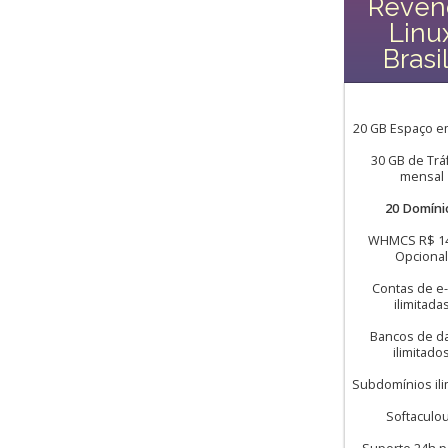
Reven
Linu
Brasil
20 GB Espaço e
30 GB de Trá
mensal
20 Domíni
WHMCS R$ 14
Opcional
Contas de e-
ilimitada
Bancos de d
ilimitado
Subdomínios ili
Softaculo