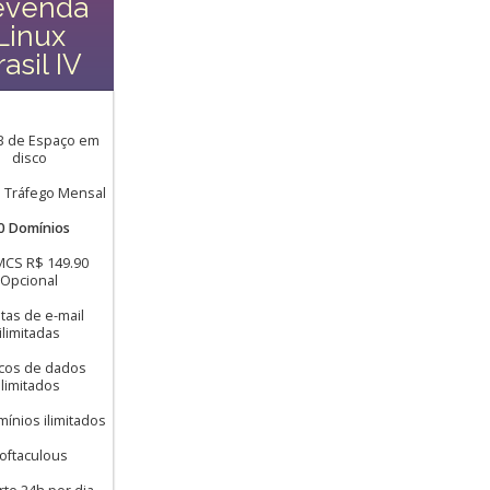
evenda
Linux
asil IV
B de Espaço em
disco
e Tráfego Mensal
0 Domínios
CS R$ 149.90
Opcional
tas de e-mail
ilimitadas
cos de dados
ilimitados
ínios ilimitados
oftaculous