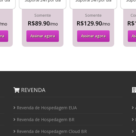
or dia
Suporte 24h por dia
Suporte 24h por dia
Supor
e
Somente
Somente
Co
R$89.90
R$129.90
R$
/mo
/mo
/mo
ora
Assinar agora
Assinar agora
As
REVENDA
Revenda de Hospedagem EUA
Revenda de Hospedagem BR
I
Revenda de Hospedagem Cloud BR